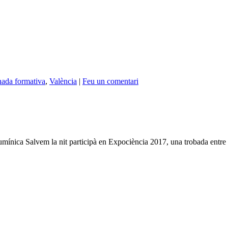
nada formativa
,
València
|
Feu un comentari
umínica Salvem la nit participà en Expociència 2017, una trobada entre in