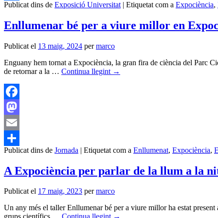
Publicat dins de
Exposició Universitat
|
Etiquetat com a
Expociència
,
Comparteix
Enllumenar bé per a viure millor en Expoc
Publicat el
13 maig, 2024
per
marco
Enguany hem tornat a Expociència, la gran fira de ciència del Parc Cie
de retornar a la …
Continua llegint
→
Facebook
Mastodon
Email
Publicat dins de
Jornada
|
Etiquetat com a
Enllumenat
,
Expociència
,
E
Comparteix
A Expociència per parlar de la llum a la ni
Publicat el
17 maig, 2023
per
marco
Un any més el taller Enllumenar bé per a viure millor ha estat present 
grups científics …
Continua llegint
→