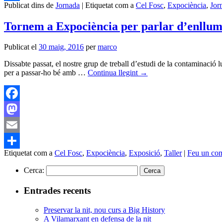
Publicat dins de
Jornada
|
Etiquetat com a
Cel Fosc
,
Expociència
,
Jor
Comparteix
Tornem a Expociència per parlar d’enllum
Publicat el
30 maig, 2016
per
marco
Dissabte passat, el nostre grup de treball d’estudi de la contaminació l
per a passar-ho bé amb …
Continua llegint
→
Facebook
Mastodon
Email
Etiquetat com a
Cel Fosc
,
Expociència
,
Exposició
,
Taller
|
Feu un com
Comparteix
Cerca:
Entrades recents
Preservar la nit, nou curs a Big History
A Vilamarxant en defensa de la nit