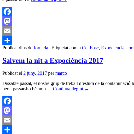
Facebook
Mastodon
Email
Publicat dins de
Jornada
|
Etiquetat com a
Cel Fosc
,
Expociència
,
Jor
Comparteix
Salvem la nit a Expociència 2017
Publicat el
2 juny, 2017
per
marco
Dissabte passat, el nostre grup de treball d’estudi de la contaminació l
per a passar-ho bé amb …
Continua llegint
→
Facebook
Mastodon
Email