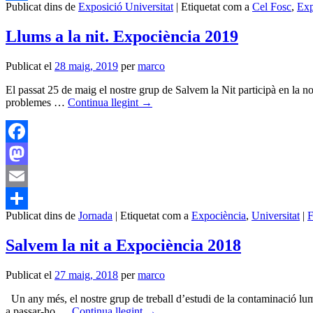
Publicat dins de
Exposició Universitat
|
Etiquetat com a
Cel Fosc
,
Exp
Comparteix
Llums a la nit. Expociència 2019
Publicat el
28 maig, 2019
per
marco
El passat 25 de maig el nostre grup de Salvem la Nit participà en la no
problemes …
Continua llegint
→
Facebook
Mastodon
Email
Publicat dins de
Jornada
|
Etiquetat com a
Expociència
,
Universitat
|
F
Comparteix
Salvem la nit a Expociència 2018
Publicat el
27 maig, 2018
per
marco
Un any més, el nostre grup de treball d’estudi de la contaminació lumín
a passar-ho …
Continua llegint
→