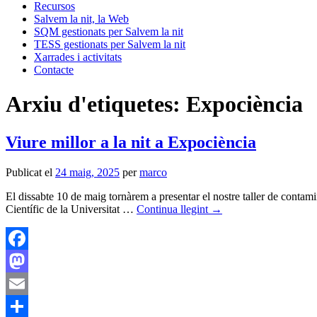
Recursos
Salvem la nit, la Web
SQM gestionats per Salvem la nit
TESS gestionats per Salvem la nit
Xarrades i activitats
Contacte
Arxiu d'etiquetes:
Expociència
Viure millor a la nit a Expociència
Publicat el
24 maig, 2025
per
marco
El dissabte 10 de maig tornàrem a presentar el nostre taller de contamin
Científic de la Universitat …
Continua llegint
→
Facebook
Mastodon
Email