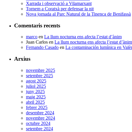
Xarrada i observació a Vilamarxant
Tornem a Coratxà per defensar la nit
Nova jornada al Parc Natural de la Tinença de Benifassà
Comentaris recents
marco
en
La llum nocturna ens afecta l’estat d’ànim
Juan Carlos
en
La llum nocturna ens afecta l’estat d’ànim
Fernando Casado
en
La contaminación lumínica en Valè
Arxius
novembre 2025
setembre 2025
agost 2025
juliol 2025
juny 2025
maig 2025
abril 2025
febrer 2025
desembre 2024
novembre 2024
octubre 2024
setembre 2024