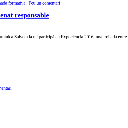
nada formativa
|
Feu un comentari
enat responsable
umínica Salvem la nit participà en Expociència 2016, una trobada entre in
entari