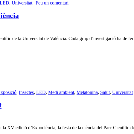
LED
,
Universitat
|
Feu un comentari
iència
ntífic de la Universitat de València. Cada grup d’investigació ha de fe
xposició
,
Insectes
,
LED
,
Medi ambient
,
Melatonina
,
Salut
,
Universitat
t
a la XV edició d’Expociència, la festa de la ciència del Parc Científic d