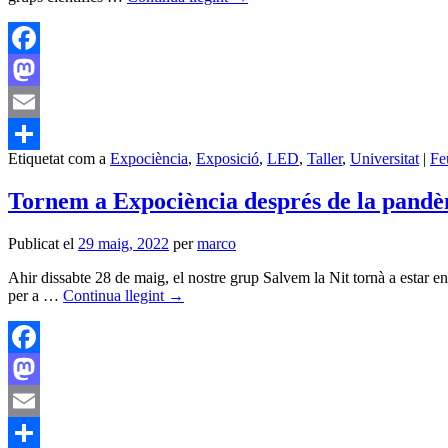
Facebook
Mastodon
Email
Etiquetat com a
Expociència
,
Exposició
,
LED
,
Taller
,
Universitat
|
Fe
Comparteix
Tornem a Expociència després de la pand
Publicat el
29 maig, 2022
per
marco
Ahir dissabte 28 de maig, el nostre grup Salvem la Nit tornà a estar en
per a …
Continua llegint
→
Facebook
Mastodon
Email