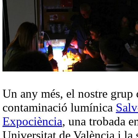
Un any més, el nostre grup d
contaminació lumínica
Salv
Expociència
, una trobada en
Universitat de València i la s