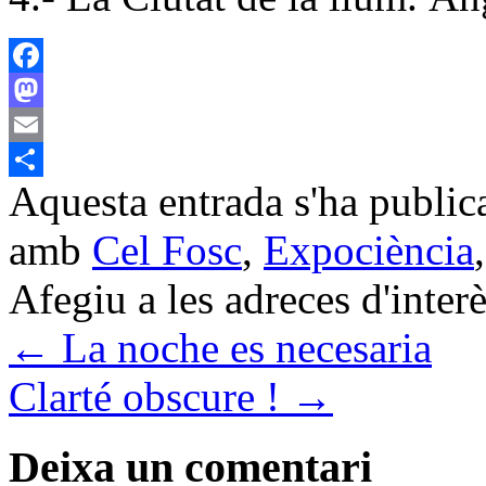
Facebook
Mastodon
Email
Aquesta entrada s'ha public
Comparteix
amb
Cel Fosc
,
Expociència
Afegiu a les adreces d'interès
←
La noche es necesaria
Clarté obscure !
→
Deixa un comentari