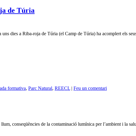
ja de Túria
uns dies a Riba-roja de Túria (el Camp de Túria) ha acomplert els seus 
ada formativa
,
Parc Natural
,
REECL
|
Feu un comentari
a llum, conseqüències de la contaminació lumínica per l’ambient i la sa