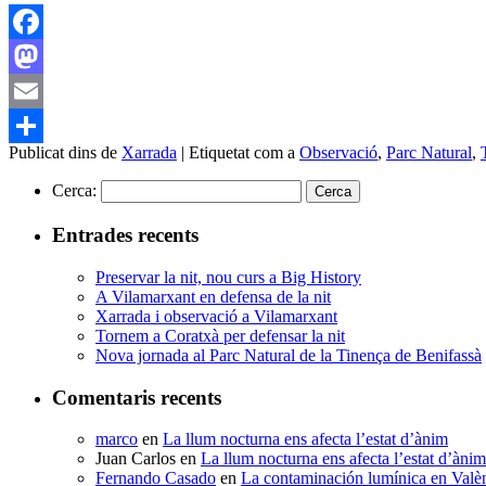
Facebook
Mastodon
Email
Publicat dins de
Xarrada
|
Etiquetat com a
Observació
,
Parc Natural
,
Comparteix
Cerca:
Entrades recents
Preservar la nit, nou curs a Big History
A Vilamarxant en defensa de la nit
Xarrada i observació a Vilamarxant
Tornem a Coratxà per defensar la nit
Nova jornada al Parc Natural de la Tinença de Benifassà
Comentaris recents
marco
en
La llum nocturna ens afecta l’estat d’ànim
Juan Carlos
en
La llum nocturna ens afecta l’estat d’ànim
Fernando Casado
en
La contaminación lumínica en Valè