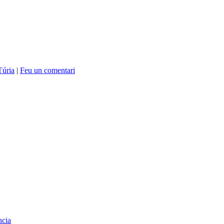
Túria
|
Feu un comentari
ncia