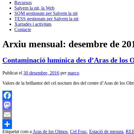
Recursos
Salvem la nit, la Web
SQM gestionats per Salvem la nit
TESS gestionats per Salvem la nit
Xarrades i activitats
Contacte
Arxiu mensual:
desembre de 20
Contaminació lumínica des d’Aras de los 
Publicat el
30 desembre, 2016
per
marco
Valors de la brillantor del cel nocturn des del centre d’Aras de lo
Facebook
Mastodon
Email
Etiquetat com a
Aras de los Olmos
,
Cel Fosc
,
Estació de mesura
,
RE
Comparteix