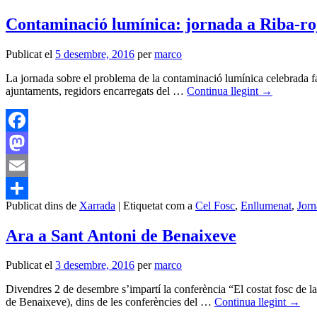
Contaminació lumínica: jornada a Riba-ro
Publicat el
5 desembre, 2016
per
marco
La jornada sobre el problema de la contaminació lumínica celebrada fa 
ajuntaments, regidors encarregats del …
Continua llegint
→
Facebook
Mastodon
Email
Publicat dins de
Xarrada
|
Etiquetat com a
Cel Fosc
,
Enllumenat
,
Jorn
Comparteix
Ara a Sant Antoni de Benaixeve
Publicat el
3 desembre, 2016
per
marco
Divendres 2 de desembre s’impartí la conferència “El costat fosc de l
de Benaixeve), dins de les conferències del …
Continua llegint
→