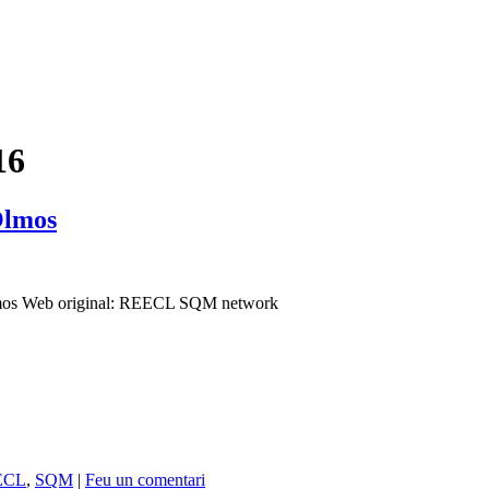
16
Olmos
s Olmos Web original: REECL SQM network
ECL
,
SQM
|
Feu un comentari