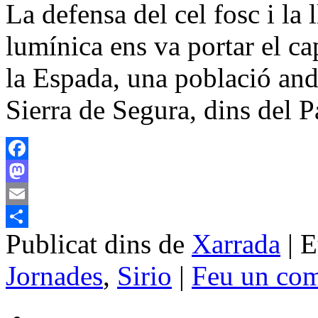
La defensa del cel fosc i la 
lumínica ens va portar el c
la Espada, una població and
Sierra de Segura, dins del
Facebook
Mastodon
Email
Publicat dins de
Xarrada
|
E
Comparteix
Jornades
,
Sirio
|
Feu un com