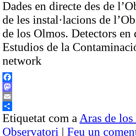
Dades en directe des de l’Ob
de les instal·lacions de l’O
de los Olmos. Detectors en 
Estudios de la Contamina
network
Facebook
Mastodon
Email
Etiquetat com a
Aras de lo
Comparteix
Observatori
|
Feu un coment