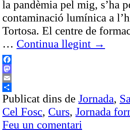
la pandèmia pel mig, s’ha po
contaminació lumínica a l’h
Tortosa. El centre de formac
…
Continua llegint
→
Facebook
Mastodon
Email
Publicat dins de
Jornada
,
Sa
Comparteix
Cel Fosc
,
Curs
,
Jornada for
Feu un comentari