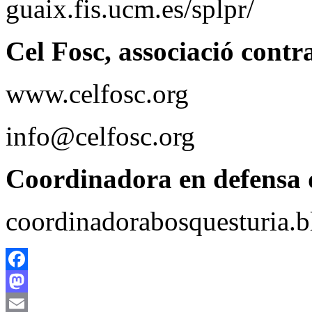
guaix.fis.ucm.es/splpr/
Cel Fosc, associació contr
www.celfosc.org
info@celfosc.org
Coordinadora en defensa d
coordinadorabosquesturia.b
Facebook
Mastodon