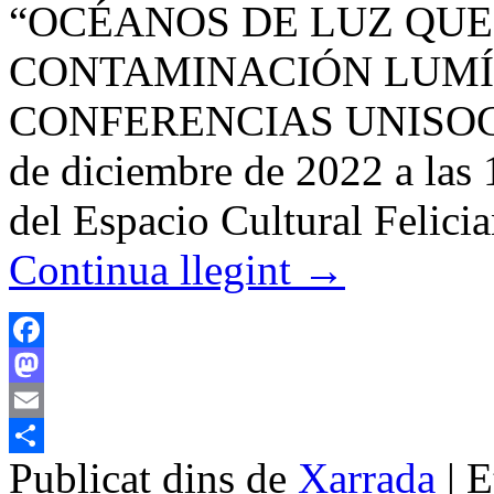
“OCÉANOS DE LUZ QUE
CONTAMINACIÓN LUMÍN
CONFERENCIAS UNISOCI
de diciembre de 2022 a las 
del Espacio Cultural Felic
Continua llegint
→
Facebook
Mastodon
Email
Publicat dins de
Xarrada
|
E
Comparteix