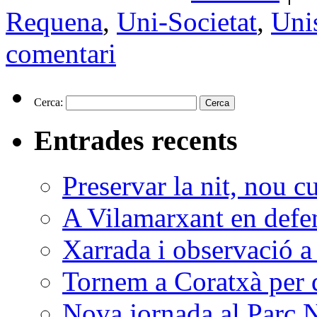
Requena
,
Uni-Societat
,
Unis
comentari
Cerca:
Entrades recents
Preservar la nit, nou c
A Vilamarxant en defen
Xarrada i observació a
Tornem a Coratxà per d
Nova jornada al Parc N