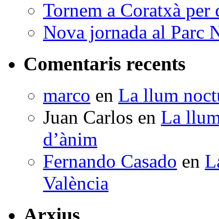
Tornem a Coratxà per d
Nova jornada al Parc N
Comentaris recents
marco
en
La llum noctu
Juan Carlos
en
La llum
d’ànim
Fernando Casado
en
L
València
Arxius