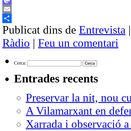
Mastodon
Email
Publicat dins de
Entrevista
|
Comparteix
Ràdio
|
Feu un comentari
Cerca:
Entrades recents
Preservar la nit, nou c
A Vilamarxant en defen
Xarrada i observació a