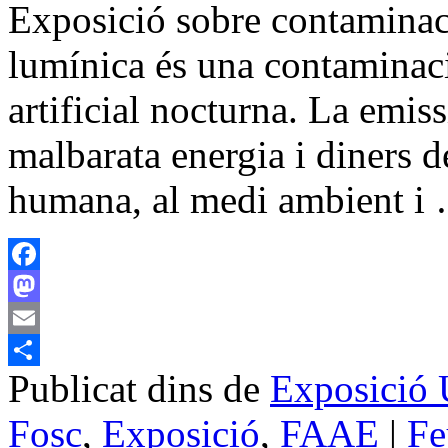
Exposició sobre contaminac
lumínica és una contaminaci
artificial nocturna. La emis
malbarata energia i diners de
humana, al medi ambient 
Facebook
Mastodon
Email
Publicat dins de
Exposició 
Comparteix
Fosc
,
Exposició
,
FAAE
|
Fe