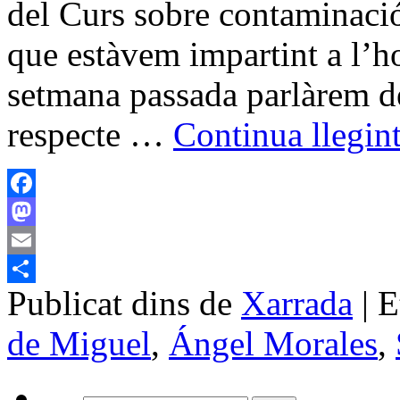
del Curs sobre contaminació
que estàvem impartint a l’ho
setmana passada parlàrem de 
respecte …
Continua llegin
Facebook
Mastodon
Email
Publicat dins de
Xarrada
|
E
Comparteix
de Miguel
,
Ángel Morales
,