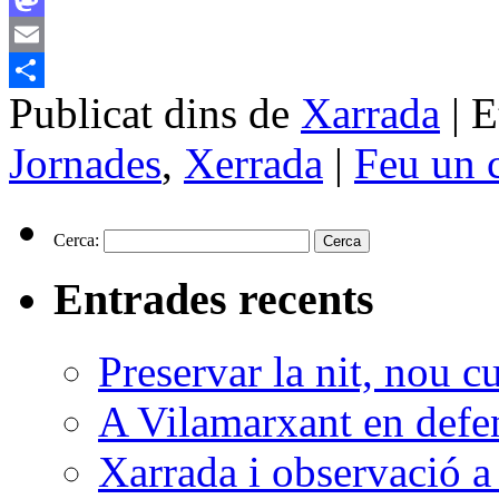
Mastodon
Email
Publicat dins de
Xarrada
|
E
Comparteix
Jornades
,
Xerrada
|
Feu un 
Cerca:
Entrades recents
Preservar la nit, nou c
A Vilamarxant en defen
Xarrada i observació a