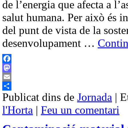
de l’energia que afecta a l’
salut humana. Per això és in
del punt de vista de la sosten
desenvolupament …
Contin
Facebook
Mastodon
Email
Publicat dins de
Jornada
|
E
Comparteix
l'Horta
|
Feu un comentari