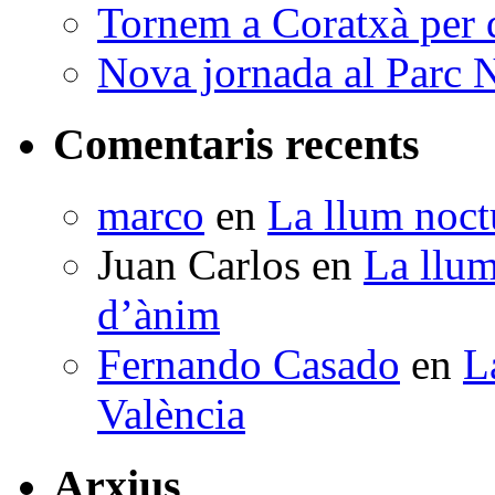
Tornem a Coratxà per d
Nova jornada al Parc N
Comentaris recents
marco
en
La llum noctu
Juan Carlos
en
La llum
d’ànim
Fernando Casado
en
L
València
Arxius