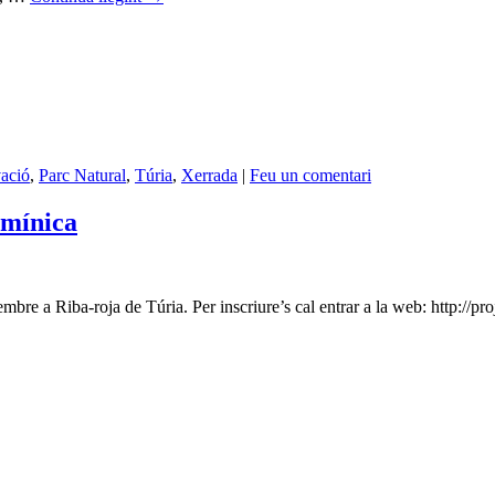
ació
,
Parc Natural
,
Túria
,
Xerrada
|
Feu un comentari
umínica
 a Riba-roja de Túria. Per inscriure’s cal entrar a la web: http://proje