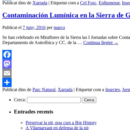
Publicat dins de
Xarrada
|
Etiquetat com a
Cel Fosc
,
Enllumenat
,
Inse
Comparteix
Contaminación Lumínica en la Sierra de
Publicat el
7 juny, 2016
per
marco
Se han celebrado en Miraflores de la Sierra las I Jornadas sobre Con
Departamento de Astrofísica y CC. de la …
Continua llegint
→
Facebook
Mastodon
Email
Publicat dins de
Parc Natural
,
Xarrada
|
Etiquetat com a
Insectes
,
Jor
Comparteix
Cerca:
Entrades recents
Preservar la nit, nou curs a Big History
A Vilamarxant en defensa de la nit