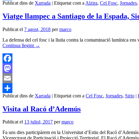
Publicat dins de
Xarrada
|
Etiquetat com a
Alzira
,
Cel Fosc
,
Jornades
Comparteix
Viatge llampec a Santiago de la Espada, S
Publicat el
7 agost, 2018
per
marco
La defensa del cel fosc i la lluita contra la contaminació lumínica en
Continua llegint
→
Facebook
Mastodon
Email
Publicat dins de
Xarrada
|
Etiquetat com a
Cel Fosc
,
Jornades
,
Sirio
|
Comparteix
Visita al Racó d’Ademús
Publicat el
13 juliol, 2017
per
marco
Fa uns dies participàrem en la Universitat d’Estiu del Racó d’Ademús 
Vicerectorat de Participació i Projecció Territorial. El Racó d’Adem