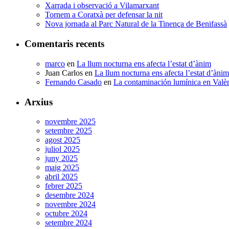
Xarrada i observació a Vilamarxant
Tornem a Coratxà per defensar la nit
Nova jornada al Parc Natural de la Tinença de Benifassà
Comentaris recents
marco
en
La llum nocturna ens afecta l’estat d’ànim
Juan Carlos
en
La llum nocturna ens afecta l’estat d’ànim
Fernando Casado
en
La contaminación lumínica en Valè
Arxius
novembre 2025
setembre 2025
agost 2025
juliol 2025
juny 2025
maig 2025
abril 2025
febrer 2025
desembre 2024
novembre 2024
octubre 2024
setembre 2024