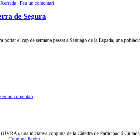
,
Xerrada
|
Feu un comentari
ierra de Segura
s va portar el cap de setmana passat a Santiago de la Espada, una poblac
Feu un comentari
(UVRA), una iniciativa conjunta de la Càtedra de Participació Ciutadana
ús, …
Continua llegint
→