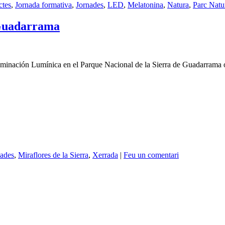
ctes
,
Jornada formativa
,
Jornades
,
LED
,
Melatonina
,
Natura
,
Parc Natu
 Guadarrama
taminación Lumínica en el Parque Nacional de la Sierra de Guadarrama o
nades
,
Miraflores de la Sierra
,
Xerrada
|
Feu un comentari