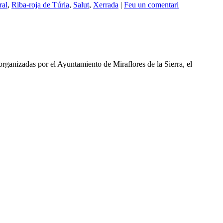
ral
,
Riba-roja de Túria
,
Salut
,
Xerrada
|
Feu un comentari
rganizadas por el Ayuntamiento de Miraflores de la Sierra, el