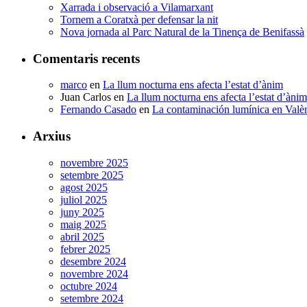
Xarrada i observació a Vilamarxant
Tornem a Coratxà per defensar la nit
Nova jornada al Parc Natural de la Tinença de Benifassà
Comentaris recents
marco
en
La llum nocturna ens afecta l’estat d’ànim
Juan Carlos
en
La llum nocturna ens afecta l’estat d’ànim
Fernando Casado
en
La contaminación lumínica en Valè
Arxius
novembre 2025
setembre 2025
agost 2025
juliol 2025
juny 2025
maig 2025
abril 2025
febrer 2025
desembre 2024
novembre 2024
octubre 2024
setembre 2024