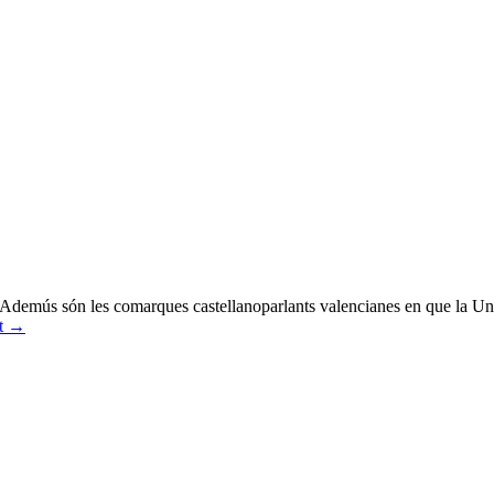
demús són les comarques castellanoparlants valencianes en que la Unive
nt
→