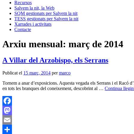
Recursos
Salvem la nit, la Web
SQM gestionats per Salvem la nit
TESS gestionats per Salvem la nit
Xarrades i activitats
Contacte
Arxiu mensual:
març de 2014
A Villar del Arzobispo, els Serrans
Publicat el
15 març, 2014
per
marco
Tornem a anar d’exposicions. Aquesta vegada els Serrans i el Racó d’A
en tots les branques del coneixement, descobrint al …
Continua llegi
Facebook
Mastodon
Email