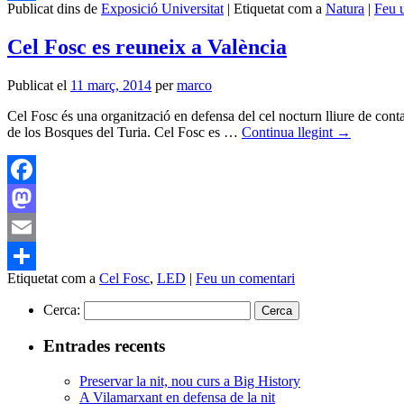
Publicat dins de
Exposició Universitat
|
Etiquetat com a
Natura
|
Feu 
Comparteix
Cel Fosc es reuneix a València
Publicat el
11 març, 2014
per
marco
Cel Fosc és una organització en defensa del cel nocturn lliure de con
de los Bosques del Turia. Cel Fosc es …
Continua llegint
→
Facebook
Mastodon
Email
Etiquetat com a
Cel Fosc
,
LED
|
Feu un comentari
Comparteix
Cerca:
Entrades recents
Preservar la nit, nou curs a Big History
A Vilamarxant en defensa de la nit