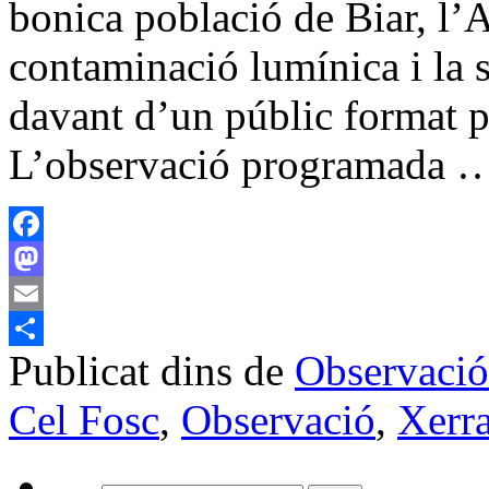
bonica població de Biar, l’
contaminació lumínica i la s
davant d’un públic format p
L’observació programada
Facebook
Mastodon
Email
Publicat dins de
Observació
Comparteix
Cel Fosc
,
Observació
,
Xerr