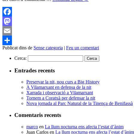
Facebook
Mastodon
Email
Publicat dins de
Sense categoria
|
Feu un comentari
Comparteix
Cerca:
Entrades recents
Preservar la nit, nou curs a Big History
A Vilamarxant en defensa de la nit
Xarrada i observació a Vilamarxant
Tornem a Coratxà per defensar la nit
Nova jornada al Parc Natural de la Tinença de Benifassà
Comentaris recents
marco
en
La llum nocturna ens afecta l’estat d’ànim
Juan Carlos
en
La llum nocturna ens afecta l’estat d’ànim