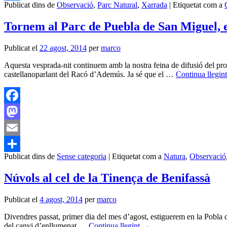
Publicat dins de
Observació
,
Parc Natural
,
Xarrada
|
Etiquetat com a
Comparteix
Tornem al Parc de Puebla de San Miguel,
Publicat el
22 agost, 2014
per
marco
Aquesta vesprada-nit continuem amb la nostra feina de difusió del pr
castellanoparlant del Racó d’Ademús. Ja sé que el …
Continua llegin
Facebook
Mastodon
Email
Publicat dins de
Sense categoria
|
Etiquetat com a
Natura
,
Observació
Comparteix
Núvols al cel de la Tinença de Benifassà
Publicat el
4 agost, 2014
per
marco
Divendres passat, primer dia del mes d’agost, estiguerem en la Pobla d
del canvi d’enllumenat …
Continua llegint
→