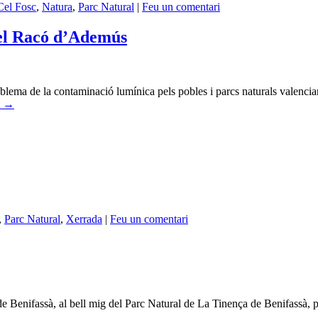
Cel Fosc
,
Natura
,
Parc Natural
|
Feu un comentari
 el Racó d’Ademús
oblema de la contaminació lumínica pels pobles i parcs naturals valenci
t
→
,
Parc Natural
,
Xerrada
|
Feu un comentari
e Benifassà, al bell mig del Parc Natural de La Tinença de Benifassà, p