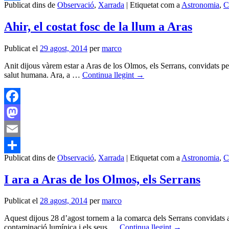
Publicat dins de
Observació
,
Xarrada
|
Etiquetat com a
Astronomia
,
C
Comparteix
Ahir, el costat fosc de la llum a Aras
Publicat el
29 agost, 2014
per
marco
Anit dijous vàrem estar a Aras de los Olmos, els Serrans, convidats per
salut humana. Ara, a …
Continua llegint
→
Facebook
Mastodon
Email
Publicat dins de
Observació
,
Xarrada
|
Etiquetat com a
Astronomia
,
C
Comparteix
I ara a Aras de los Olmos, els Serrans
Publicat el
28 agost, 2014
per
marco
Aquest dijous 28 d’agost tornem a la comarca dels Serrans convidats ara
contaminació lumínica i els seus …
Continua llegint
→