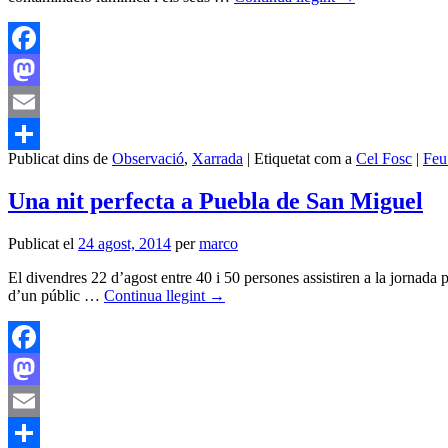
Facebook
Mastodon
Email
Publicat dins de
Observació
,
Xarrada
|
Etiquetat com a
Cel Fosc
|
Feu
Comparteix
Una nit perfecta a Puebla de San Miguel
Publicat el
24 agost, 2014
per
marco
El divendres 22 d’agost entre 40 i 50 persones assistiren a la jornada 
d’un públic …
Continua llegint
→
Facebook
Mastodon
Email