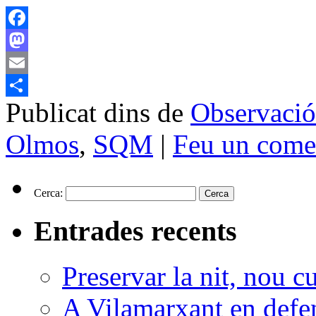
Facebook
Mastodon
Email
Publicat dins de
Observació
Comparteix
Olmos
,
SQM
|
Feu un come
Cerca:
Entrades recents
Preservar la nit, nou c
A Vilamarxant en defen