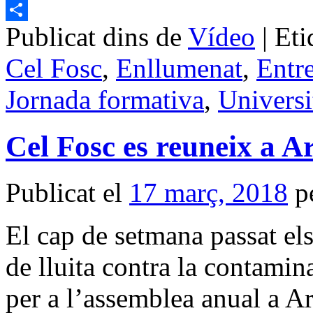
Email
Publicat dins de
Vídeo
|
Eti
Comparteix
Cel Fosc
,
Enllumenat
,
Entre
Jornada formativa
,
Universi
Cel Fosc es reuneix a A
Publicat el
17 març, 2018
p
El cap de setmana passat els
de lluita contra la contamin
per a l’assemblea anual a A