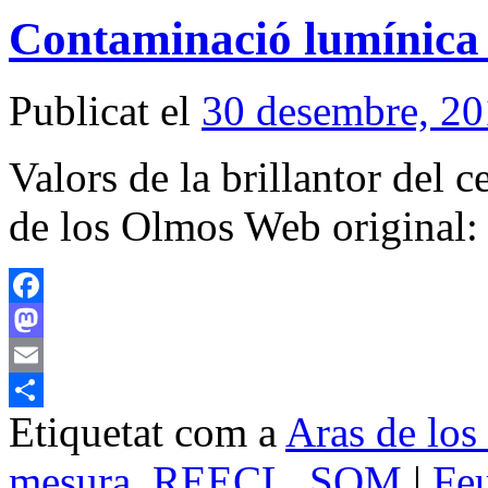
Contaminació lumínica 
Publicat el
30 desembre, 2
Valors de la brillantor del 
de los Olmos Web origina
Facebook
Mastodon
Email
Etiquetat com a
Aras de lo
Comparteix
mesura
,
REECL
,
SQM
|
Fe