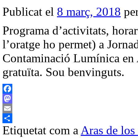
Publicat el
8 març, 2018
pe
Programa d’activitats, horar
l’oratge ho permet) a Jorn
Contaminació Lumínica en A
gratuïta. Sou benvinguts.
Facebook
Mastodon
Email
Etiquetat com a
Aras de lo
Comparteix