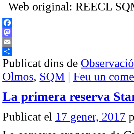
Web original: REECL SQ
Facebook
Mastodon
Email
Publicat dins de
Observació
Comparteix
Olmos
,
SQM
|
Feu un come
La primera reserva Star
Publicat el
17 gener, 2017
p