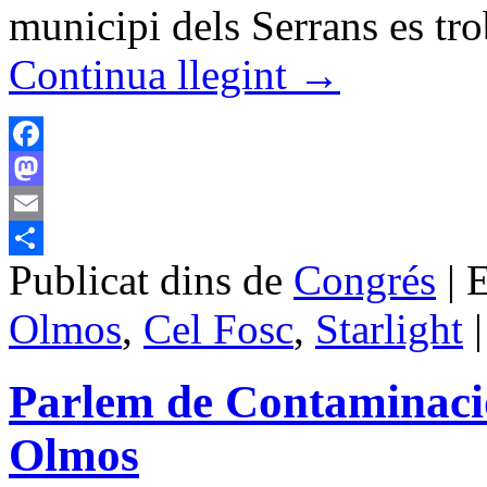
municipi dels Serrans es tr
Continua llegint
→
Facebook
Mastodon
Email
Publicat dins de
Congrés
|
E
Comparteix
Olmos
,
Cel Fosc
,
Starlight
|
Parlem de Contaminació
Olmos