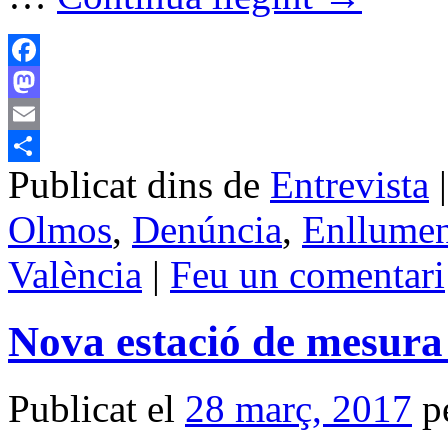
Facebook
Mastodon
Email
Publicat dins de
Entrevista
|
Comparteix
Olmos
,
Denúncia
,
Enllumen
València
|
Feu un comentari
Nova estació de mesura
Publicat el
28 març, 2017
p