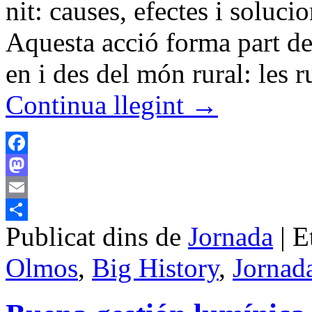
nit: causes, efectes i soluc
Aquesta acció forma part de
en i des del món rural: les r
Continua llegint
→
Facebook
Mastodon
Email
Publicat dins de
Jornada
|
E
Comparteix
Olmos
,
Big History
,
Jornad