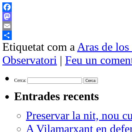
Facebook
Mastodon
Email
Etiquetat com a
Aras de lo
Comparteix
Observatori
|
Feu un coment
Cerca:
Entrades recents
Preservar la nit, nou c
A Vilamarxant en defen