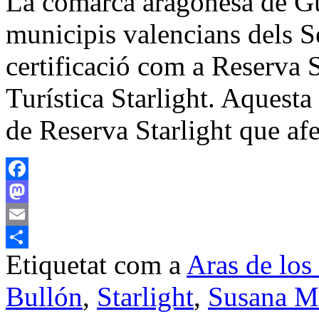
La comarca aragonesa de Gú
municipis valencians dels Se
certificació com a Reserva S
Turística Starlight. Aquesta 
de Reserva Starlight que af
Facebook
Mastodon
Email
Etiquetat com a
Aras de lo
Comparteix
Bullón
,
Starlight
,
Susana M