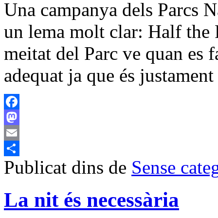
Una campanya dels Parcs Nac
un lema molt clar: Half the P
meitat del Parc ve quan es 
adequat ja que és justamen
Facebook
Mastodon
Email
Publicat dins de
Sense cate
Comparteix
La nit és necessària