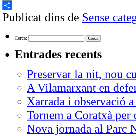
Email
Publicat dins de
Sense cate
Comparteix
Cerca:
Entrades recents
Preservar la nit, nou c
A Vilamarxant en defen
Xarrada i observació a
Tornem a Coratxà per d
Nova jornada al Parc N