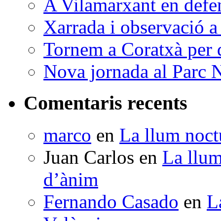
A Vilamarxant en defen
Xarrada i observació a
Tornem a Coratxà per d
Nova jornada al Parc N
Comentaris recents
marco
en
La llum noctu
Juan Carlos
en
La llum
d’ànim
Fernando Casado
en
L