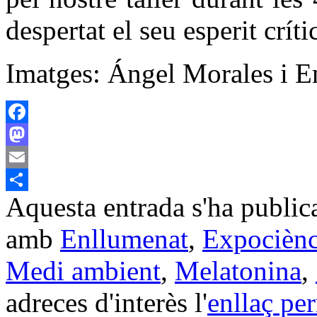
despertat el seu esperit crít
Imatges: Ángel Morales i E
Facebook
Mastodon
Email
Aquesta entrada s'ha public
Comparteix
amb
Enllumenat
,
Expociènc
Medi ambient
,
Melatonina
,
adreces d'interès l'
enllaç pe