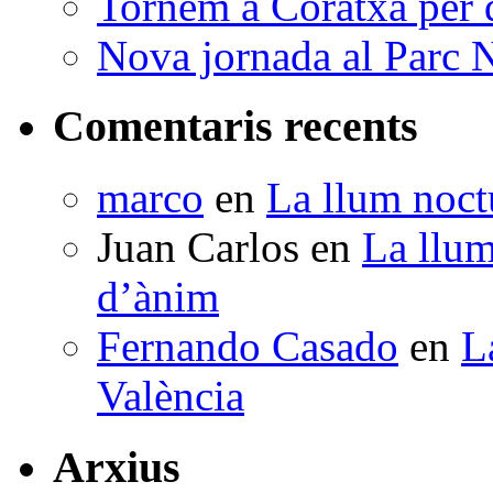
Tornem a Coratxà per d
Nova jornada al Parc N
Comentaris recents
marco
en
La llum noctu
Juan Carlos
en
La llum
d’ànim
Fernando Casado
en
L
València
Arxius