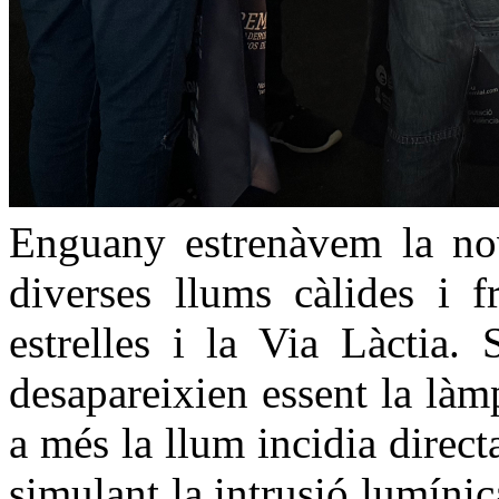
Enguany estrenàvem la nov
diverses llums càlides i f
estrelles i la Via Làctia. 
desapareixien essent la làmp
a més la llum incidia direct
simulant la intrusió lumíni