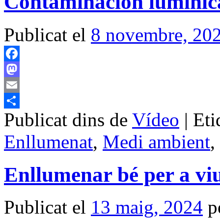
Contaminación lumínica
Publicat el
8 novembre, 20
Facebook
Mastodon
Email
Publicat dins de
Vídeo
|
Eti
Comparteix
Enllumenat
,
Medi ambient
,
Enllumenar bé per a viu
Publicat el
13 maig, 2024
p