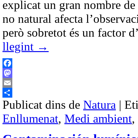
explicat un gran nombre de 
no natural afecta l’observaci
però sobretot és un factor d
llegint
→
Facebook
Mastodon
Email
Publicat dins de
Natura
|
Et
Comparteix
Enllumenat
,
Medi ambient
,