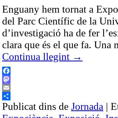
Enguany hem tornat a Expoci
del Parc Científic de la Uni
d’investigació ha de fer l’e
clara que és el que fa. Una
Continua llegint
→
Facebook
Mastodon
Email
Publicat dins de
Jornada
|
E
Comparteix