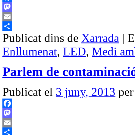
Facebook
Mastodon
Email
Publicat dins de
Xarrada
|
E
Comparteix
Enllumenat
,
LED
,
Medi am
Parlem de contaminació
Publicat el
3 juny, 2013
per
Facebook
Mastodon
Email