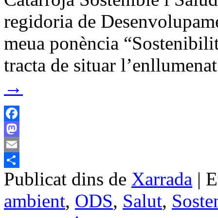
regidoria de Desenvolupamen
meua ponència “Sostenibilit
tracta de situar l’enllumena
→
Facebook
Mastodon
Email
Publicat dins de
Xarrada
|
E
Comparteix
ambient
,
ODS
,
Salut
,
Sosten