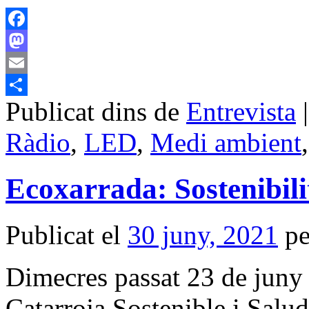
Facebook
Mastodon
Email
Publicat dins de
Entrevista
|
Comparteix
Ràdio
,
LED
,
Medi ambient
Ecoxarrada: Sostenibili
Publicat el
30 juny, 2021
pe
Dimecres passat 23 de juny v
Catarroja Sostenible i Salud