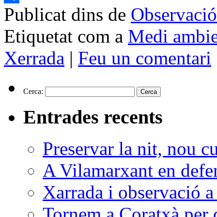
Publicat dins de
Observació
Comparteix
Etiquetat com a
Medi ambie
Xerrada
|
Feu un comentari
Cerca:
Entrades recents
Preservar la nit, nou c
A Vilamarxant en defen
Xarrada i observació a
Tornem a Coratxà per d