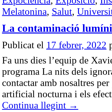
Expociència
,
Exposició
,
Ins
Melatonina
,
Salut
,
Universi
La contaminació lumínic
Publicat el
17 febrer, 2022
Fa uns dies l’equip de Xavi
programa La nits dels ignor
contactar amb nosaltres per
artificial nocturna i els efec
Continua llegint
→