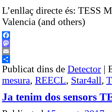
L’enllaç directe és: TESS M
Valencia (and others)
Facebook
Mastodon
Email
Publicat dins de
Detector
|
Comparteix
mesura
,
REECL
,
Star4all
,
T
Ja tenim dos sensors TE