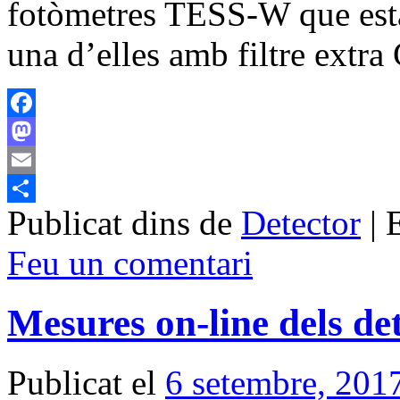
fotòmetres TESS-W que esta
una d’elles amb filtre extr
Facebook
Mastodon
Email
Publicat dins de
Detector
|
Comparteix
Feu un comentari
Mesures on-line dels de
Publicat el
6 setembre, 201