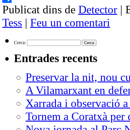
Publicat dins de
Detector
|
Comparteix
Tess
|
Feu un comentari
Cerca:
Entrades recents
Preservar la nit, nou c
A Vilamarxant en defen
Xarrada i observació a
Tornem a Coratxà per d
Nova jornada al Parc N