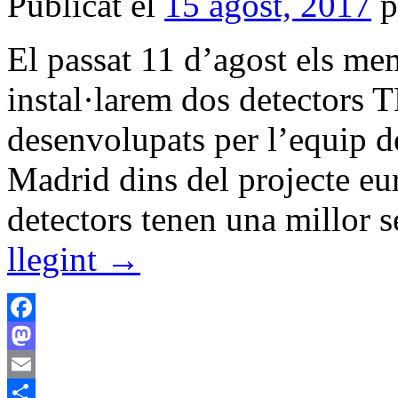
Publicat el
15 agost, 2017
p
El passat 11 d’agost els me
instal·larem dos detectors
desenvolupats per l’equip 
Madrid dins del projecte eu
detectors tenen una millor s
llegint
→
Facebook
Mastodon
Email