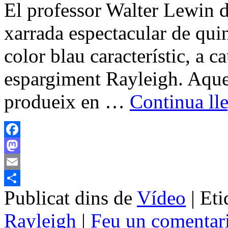
El professor Walter Lewin 
xarrada espectacular de quin
color blau característic, a 
espargiment Rayleigh. Aques
produeix en …
Continua ll
Facebook
Mastodon
Email
Publicat dins de
Vídeo
|
Eti
Comparteix
Rayleigh
|
Feu un comentar