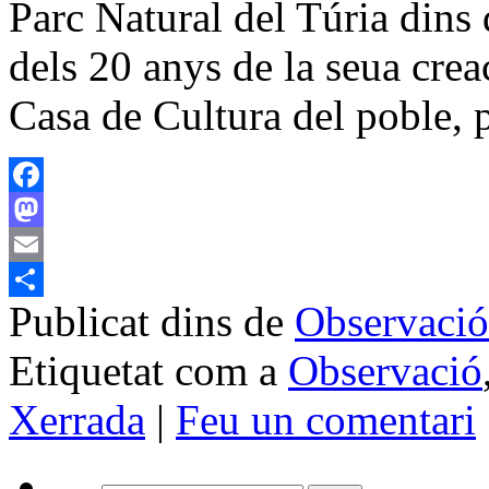
Parc Natural del Túria dins d
dels 20 anys de la seua creac
Casa de Cultura del poble,
Facebook
Mastodon
Email
Publicat dins de
Observació
Comparteix
Etiquetat com a
Observació
Xerrada
|
Feu un comentari