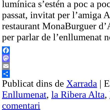
lumínica s’estén a poc a po
passat, invitat per l’amiga
restaurant MonaBurguer d’A
per parlar de l’enllumenat
Facebook
Mastodon
Email
Publicat dins de
Xarrada
|
E
Comparteix
Enllumenat
,
la Ribera Alta
,
comentari