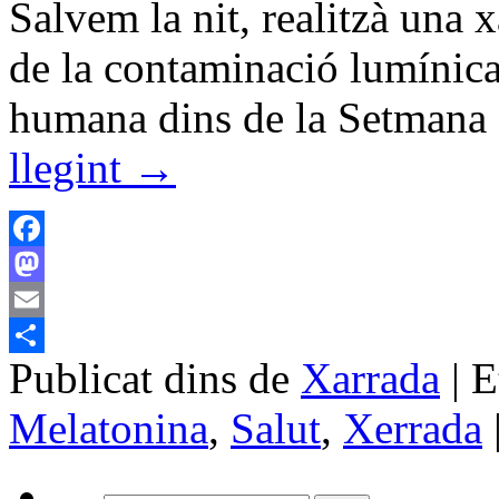
Salvem la nit, realitzà una 
de la contaminació lumínica 
humana dins de la Setmana
llegint
→
Facebook
Mastodon
Email
Publicat dins de
Xarrada
|
E
Comparteix
Melatonina
,
Salut
,
Xerrada