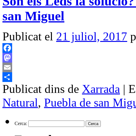
Són els Leds la solució
san Miguel
Publicat el
21 juliol, 2017
p
Facebook
Mastodon
Email
Publicat dins de
Xarrada
|
E
Comparteix
Natural
,
Puebla de san Mig
Cerca: