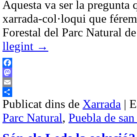
Aquesta va ser la pregunta 
xarrada-col·loqui que férem 
Forestal del Parc Natural 
llegint
→
Facebook
Mastodon
Email
Publicat dins de
Xarrada
|
E
Comparteix
Parc Natural
,
Puebla de san