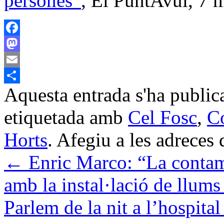
persones”
, El PuntAvui,
7 
Facebook
Mastodon
Email
Aquesta entrada s'ha public
Comparteix
etiquetada amb
Cel Fosc
,
C
Horts
. Afegiu a les adreces d
←
Enric Marco: “La contam
amb la instal·lació de llu
Parlem de la nit a l’hospita