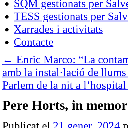
SQM gestionats per Salve
TESS gestionats per Salv
Xarrades i activitats
Contacte
←
Enric Marco: “La contam
amb la instal·lació de llu
Parlem de la nit a l’hospita
Pere Horts, in memo
Publicat el
21 gener, 2024
p