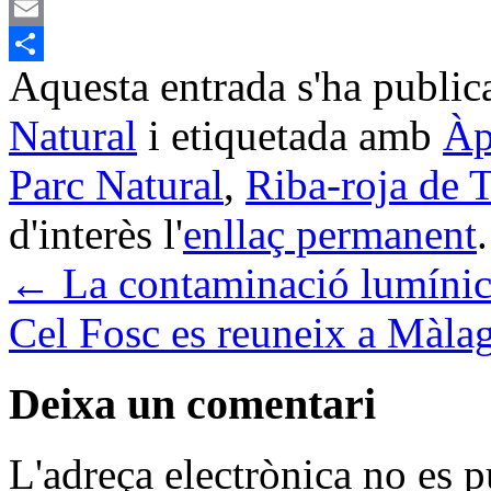
Mastodon
Email
Aquesta entrada s'ha public
Comparteix
Natural
i etiquetada amb
Àp
Parc Natural
,
Riba-roja de 
d'interès l'
enllaç permanent
.
←
La contaminació lumínica
Cel Fosc es reuneix a Màla
Deixa un comentari
L'adreça electrònica no es p