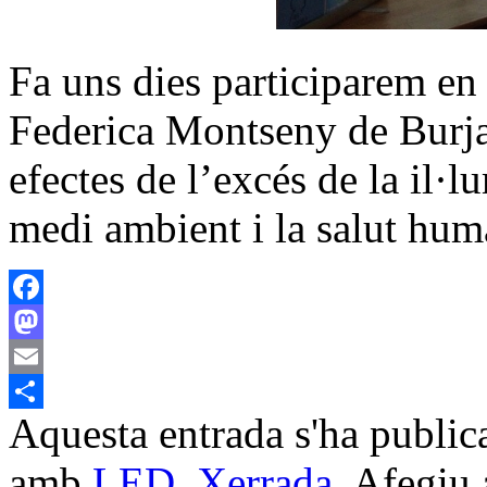
Fa uns dies participarem en
Federica Montseny de Burja
efectes de l’excés de la il·
medi ambient i la salut hum
Facebook
Mastodon
Email
Aquesta entrada s'ha public
Comparteix
amb
LED
,
Xerrada
. Afegiu 