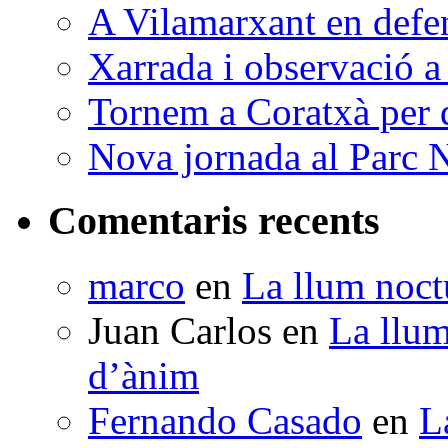
A Vilamarxant en defen
Xarrada i observació a
Tornem a Coratxà per d
Nova jornada al Parc N
Comentaris recents
marco
en
La llum noctu
Juan Carlos
en
La llum
d’ànim
Fernando Casado
en
L